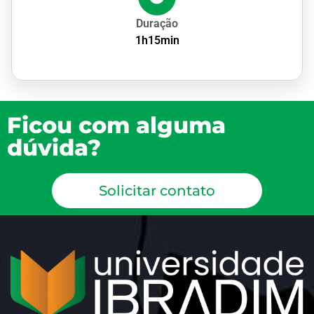
Duração
1h15min
Ficou com alguma
dúvida?
Solicitar contato