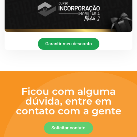
Garantir meu desconto
Ficou com alguma
dúvida, entre em
contato com a gente
Solicitar contato