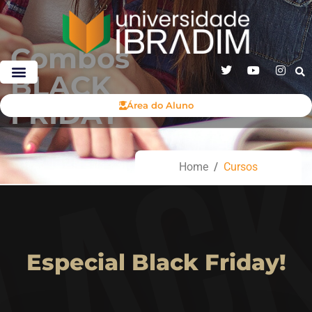
Combos
BLACK
FRIDAY
Área do Aluno
Home
/
Cursos
Especial Black Friday!