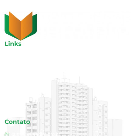
Links
Aulas avulsas
Cursos
Blog
Área do aluno
Quem somos
Contato
cursos@ibradim.org.br