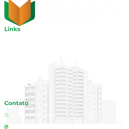
Links
Aulas avulsas
Cursos
Blog
Área do aluno
Quem somos
Contato
cursos@ibradim.org.br
(11) 94240-3968