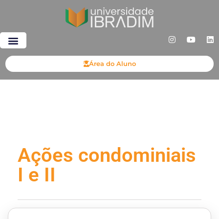
Área do Aluno
Ações condominiais
I e II