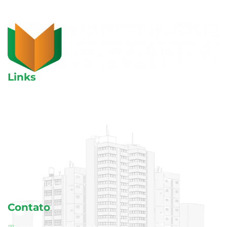
Links
Aulas avulsas
Cursos
Blog
Área do aluno
Quem somos
Contato