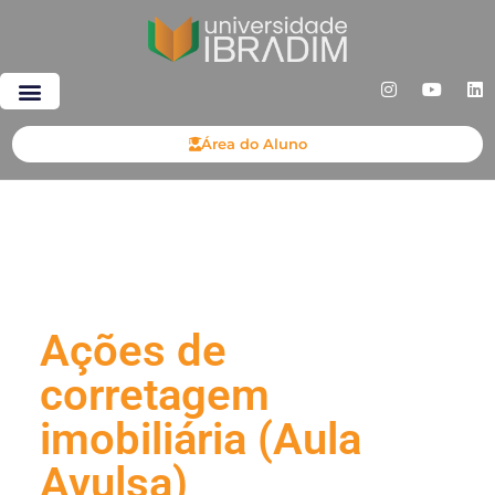
Área do Aluno
Ações de
corretagem
imobiliária (Aula
Avulsa)