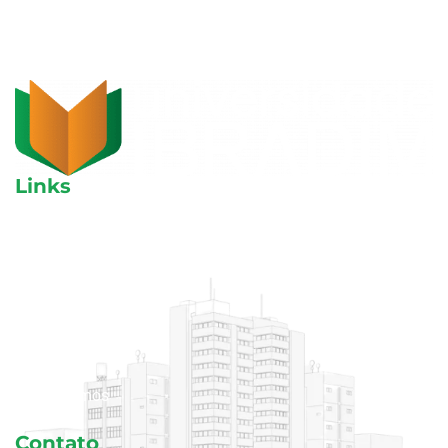
Links
Aulas avulsas
Cursos
Blog
Área do aluno
Quem somos
Contato