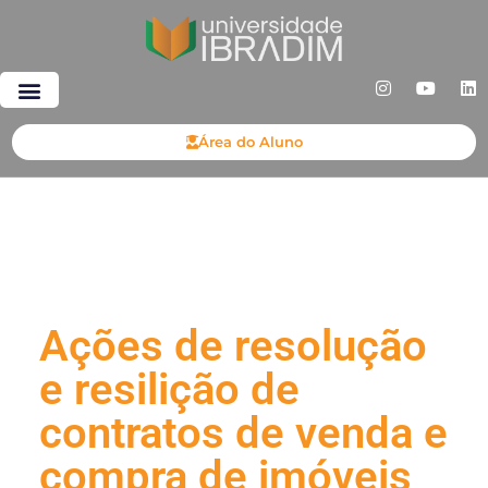
Área do Aluno
Ações de resolução
e resilição de
contratos de venda e
compra de imóveis