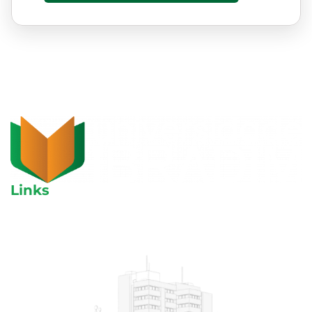
Links
Aulas avulsas
Cursos
Blog
Área do aluno