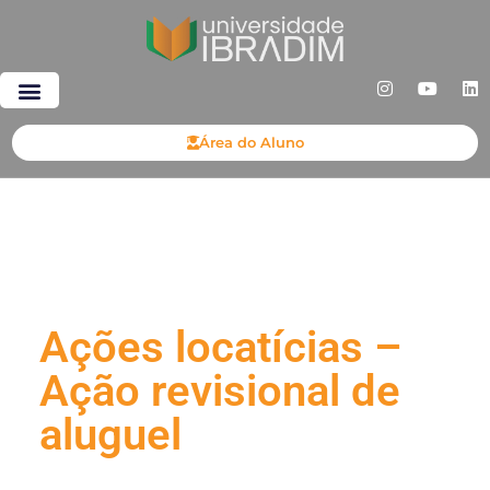
Área do Aluno
Ações locatícias –
Ação revisional de
aluguel