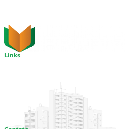
Links
Aulas avulsas
Cursos
Blog
Área do aluno
Quem somos