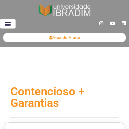
Área do Aluno
Contencioso +
Garantias