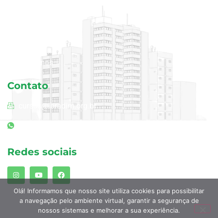
Cursos
Blog
Área do aluno
Quem somos
Contato
cursos@ibradim.org.br
(11) 94240-3968
Redes sociais
Olá! Informamos que nosso site utiliza cookies para possibilitar
a navegação pelo ambiente virtual, garantir a segurança de
nossos sistemas e melhorar a sua experiência.