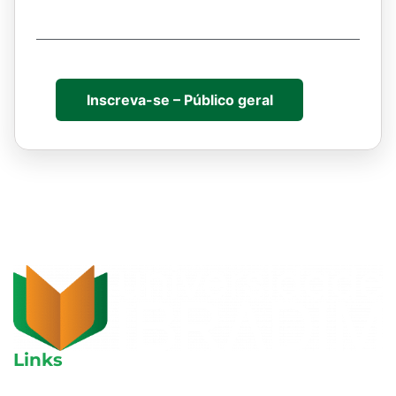
Inscreva-se – Público geral
Links