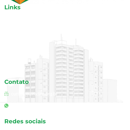
Links
Aulas avulsas
Cursos
Blog
Área do aluno
Quem somos
Contato
cursos@ibradim.org.br
(11) 94240-3968
Redes sociais