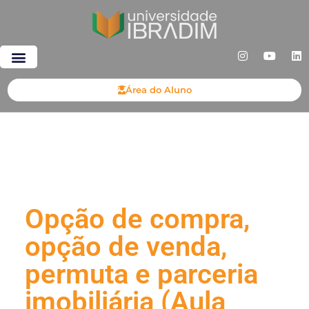
Área do Aluno
Opção de compra,
opção de venda,
permuta e parceria
imobiliária (Aula