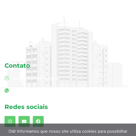
Aulas avulsas
Cursos
Blog
Área do aluno
Quem somos
Contato
cursos@ibradim.org.br
(11) 94240-3968
Redes sociais
Olá! Informamos que nosso site utiliza cookies para possibilitar