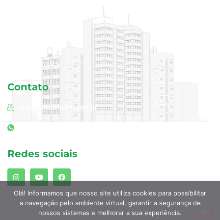
Cursos
Blog
Área do aluno
Quem somos
Contato
cursos@ibradim.org.br
(11) 94240-3968
Redes sociais
Olá! Informamos que nosso site utiliza cookies para possibilitar
a navegação pelo ambiente virtual, garantir a segurança de
nossos sistemas e melhorar a sua experiência.