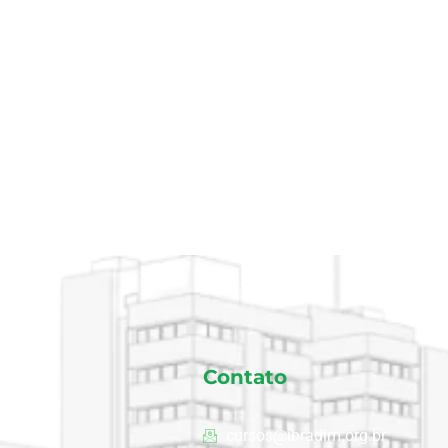
Contato
cursos@ibradim.org.br